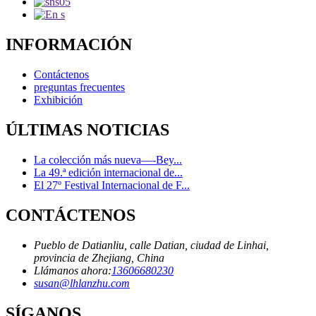
INFORMACIÓN
Contáctenos
preguntas frecuentes
Exhibición
ÚLTIMAS NOTICIAS
La colección más nueva—-Bey...
La 49.ª edición internacional de...
El 27º Festival Internacional de F...
CONTÁCTENOS
Pueblo de Datianliu, calle Datian, ciudad de Linhai,
provincia de Zhejiang, China
Llámanos ahora:
13606680230
susan@lhlanzhu.com
SÍGANOS