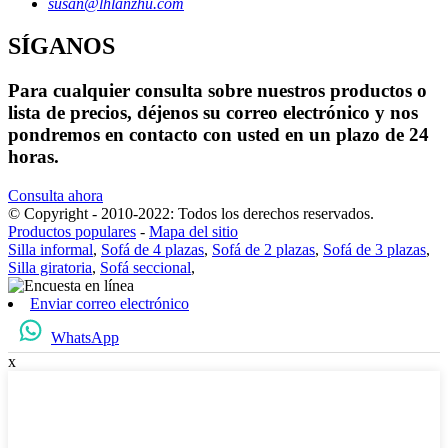
susan@lhlanzhu.com
SÍGANOS
Para cualquier consulta sobre nuestros productos o
lista de precios, déjenos su correo electrónico y nos
pondremos en contacto con usted en un plazo de 24
horas.
Consulta ahora
© Copyright - 2010-2022: Todos los derechos reservados.
Productos populares
-
Mapa del sitio
Silla informal
,
Sofá de 4 plazas
,
Sofá de 2 plazas
,
Sofá de 3 plazas
,
Silla giratoria
,
Sofá seccional
,
Enviar correo electrónico
WhatsApp
x