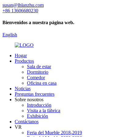
susan@lhlanzhu.com
+86 13606680230
Bienvenidos a nuestra página web.
English
Hogar
Productos
Sala de estar
Dormitorio
Comedor
Oficina en casa
Noticias
Preguntas frecuentes
Sobre nosotros
Introducción
Visita a la fábrica
Exhibición
Contáctanos
VR
Feria del Mueble 2018-2019