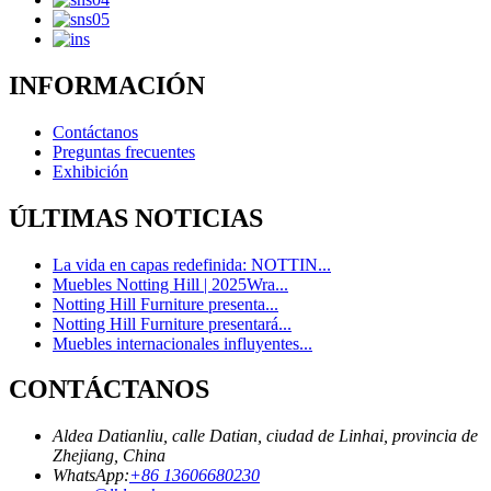
INFORMACIÓN
Contáctanos
Preguntas frecuentes
Exhibición
ÚLTIMAS NOTICIAS
La vida en capas redefinida: NOTTIN...
Muebles Notting Hill | 2025Wra...
Notting Hill Furniture presenta...
Notting Hill Furniture presentará...
Muebles internacionales influyentes...
CONTÁCTANOS
Aldea Datianliu, calle Datian, ciudad de Linhai, provincia de
Zhejiang, China
WhatsApp:
+86 13606680230