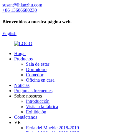
susan@lhlanzhu.com
+86 13606680230
Bienvenidos a nuestra página web.
English
Hogar
Productos
Sala de estar
Dormitorio
Comedor
Oficina en casa
Noticias
Preguntas frecuentes
Sobre nosotros
Introducción
Visita a la fábrica
Exhibición
Contáctanos
VR
Feria del Mueble 2018-2019