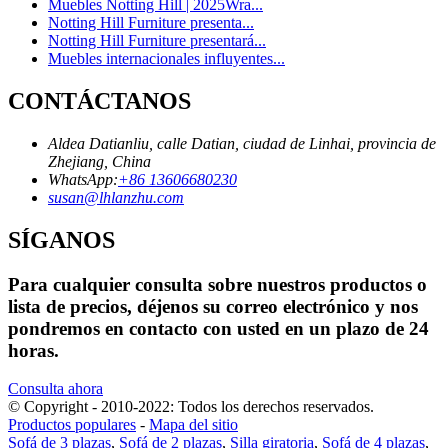
Muebles Notting Hill | 2025Wra...
Notting Hill Furniture presenta...
Notting Hill Furniture presentará...
Muebles internacionales influyentes...
CONTÁCTANOS
Aldea Datianliu, calle Datian, ciudad de Linhai, provincia de
Zhejiang, China
WhatsApp:
+86 13606680230
susan@lhlanzhu.com
SÍGANOS
Para cualquier consulta sobre nuestros productos o
lista de precios, déjenos su correo electrónico y nos
pondremos en contacto con usted en un plazo de 24
horas.
Consulta ahora
© Copyright - 2010-2022: Todos los derechos reservados.
Productos populares
-
Mapa del sitio
Sofá de 3 plazas
,
Sofá de 2 plazas
,
Silla giratoria
,
Sofá de 4 plazas
,