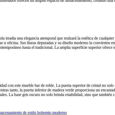
en diseñados ofrecen un amplio espacio de almacenamiento, creando un
a irradia una elegancia atemporal que realzará la estética de cualquier
star u oficina. Sus líneas depuradas y su diseño moderno la convierten e
ontemporáneo hasta el tradicional. La amplia superficie superior ofrece e
idad con este mueble bar de roble. La puerta superior de cristal no sol
ientras tanto, la puerta inferior de madera verde proporciona un encant
nciales. La base gris oscuro no solo brinda estabilidad, sino que tambi