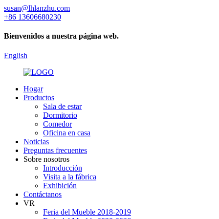
susan@lhlanzhu.com
+86 13606680230
Bienvenidos a nuestra página web.
English
Hogar
Productos
Sala de estar
Dormitorio
Comedor
Oficina en casa
Noticias
Preguntas frecuentes
Sobre nosotros
Introducción
Visita a la fábrica
Exhibición
Contáctanos
VR
Feria del Mueble 2018-2019