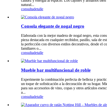
calidez y energía al espacio. Los cajones y armarios bi
natural...
consulta
detalle
Consola elegante de nogal negro
Elaborada con la mejor madera de nogal negro, esta consol
pieza destacada en cualquier recibidor, pasillo, sala de e
la perfección con diversos estilos decorativos, desde el c
familiares o...
consulta
detalle
Mueble bar multifuncional de roble
Experimente la combinación perfecta de belleza y practic
un toque de sofisticación a la decoración de su hogar. M
para sus accesorios de vino, copas y otros artículos ese
a...
consulta
detalle