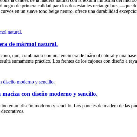
usiona la calidez de la madera natural con la textura industrial del mi
 negro de primera calidad para los dos estantes rectangulares —que de
s curvos en un suave tono beige neutro, ofrece una durabilidad excepcio
era de mármol natural.
ericano, que, combinado con una encimera de mármol natural y una base d
esulta sumamente práctico. Los frentes de los cajones con diseño a raya
maciza con diseño moderno y sencillo.
chino en un diseño moderno y sencillo. Los paneles de madera de las puer
 decorativos.