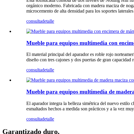
Esta sofisticada consola de dos niveles de Notting Hill f
orgánico moderno. Fabricada con madera maciza de nogal
microcemento de alta densidad para los soportes laterale
consulta
detalle
Mueble para equipos multimedia con encim
El material principal del aparador es roble rojo norteam
diseño con tres cajones y dos puertas de gran capacidad r
consulta
detalle
Mueble para equipos multimedia de madera 
El aparador integra la belleza simétrica del nuevo estilo 
esmaltados hechos a medida son prácticos y a la vez muy
consulta
detalle
Garantizado duro.