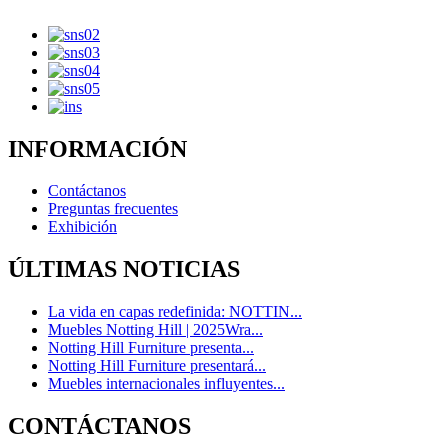
INFORMACIÓN
Contáctanos
Preguntas frecuentes
Exhibición
ÚLTIMAS NOTICIAS
La vida en capas redefinida: NOTTIN...
Muebles Notting Hill | 2025Wra...
Notting Hill Furniture presenta...
Notting Hill Furniture presentará...
Muebles internacionales influyentes...
CONTÁCTANOS