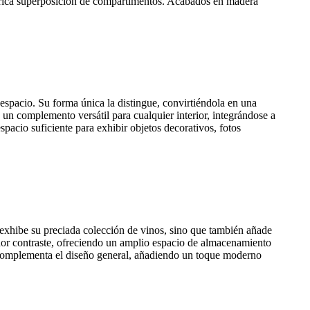
a rica superposición de compartimentos. Acabados en madera
 espacio. Su forma única la distingue, convirtiéndola en una
n un complemento versátil para cualquier interior, integrándose a
spacio suficiente para exhibir objetos decorativos, fotos
o exhibe su preciada colección de vinos, sino que también añade
ador contraste, ofreciendo un amplio espacio de almacenamiento
én complementa el diseño general, añadiendo un toque moderno