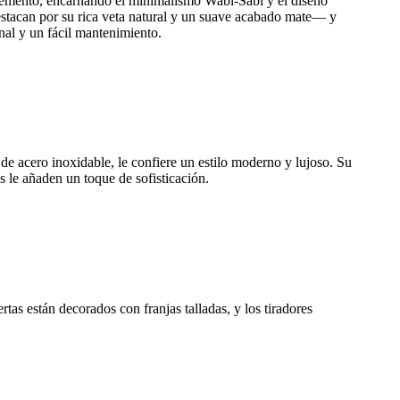
crocemento, encarnando el minimalismo Wabi-Sabi y el diseño
stacan por su rica veta natural y un suave acabado mate— y
nal y un fácil mantenimiento.
e acero inoxidable, le confiere un estilo moderno y lujoso. Su
s le añaden un toque de sofisticación.
tas están decorados con franjas talladas, y los tiradores